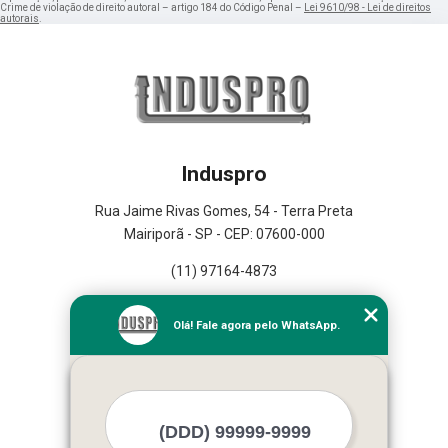
Crime de violação de direito autoral – artigo 184 do Código Penal –
Lei 9610/98 - Lei de direitos
autorais
.
Induspro
Rua Jaime Rivas Gomes, 54 - Terra Preta
Mairiporã - SP - CEP: 07600-000
(11) 97164-4873
Home
Olá! Fale agora pelo WhatsApp.
Empresa
Missão
Serviços
Contato
Mapa do site
Mais Serviços