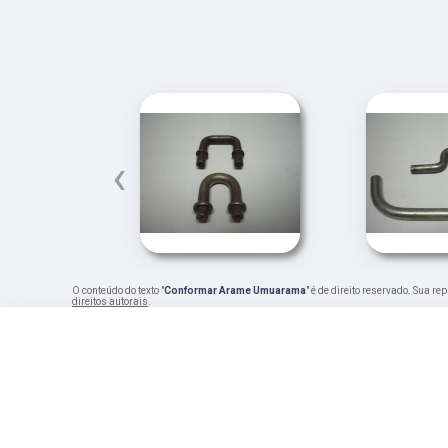
‹
O conteúdo do texto "
Conformar Arame Umuarama
" é de direito reservado. Sua r
direitos autorais
.