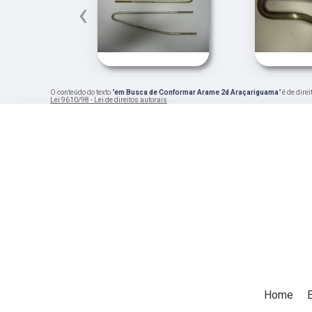
‹
O conteúdo do texto "
em Busca de Conformar Arame 2d Araçariguama
" é de dir
Lei 9610/98 - Lei de direitos autorais
.
Home