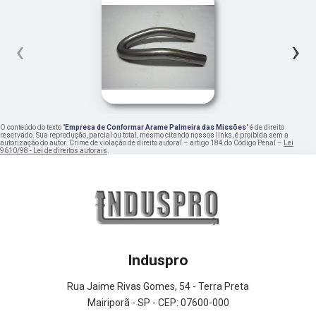
‹
›
O conteúdo do texto "
Empresa de Conformar Arame Palmeira das Missões
" é de direito
reservado. Sua reprodução, parcial ou total, mesmo citando nossos links, é proibida sem a
autorização do autor. Crime de violação de direito autoral – artigo 184 do Código Penal –
Lei
9610/98 - Lei de direitos autorais
.
Induspro
Rua Jaime Rivas Gomes, 54 - Terra Preta
Mairiporã - SP - CEP: 07600-000