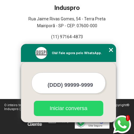
Induspro
Rua Jaime Rivas Gomes, 54 - Terra Preta
Mairiporã - SP - CEP: 07600-000
(11) 97164-4873
Home
Olá! Fale agora pelo WhatsApp.
Empresa
Missão
Serviços
Contato
Mapa do site
Mais Serviços
O inteiro teor deste site está sujeito à proteção de direitos autorais. Copyright©
Iniciar conversa
Induspro (Lei 9610 de 19/02/1998)
1