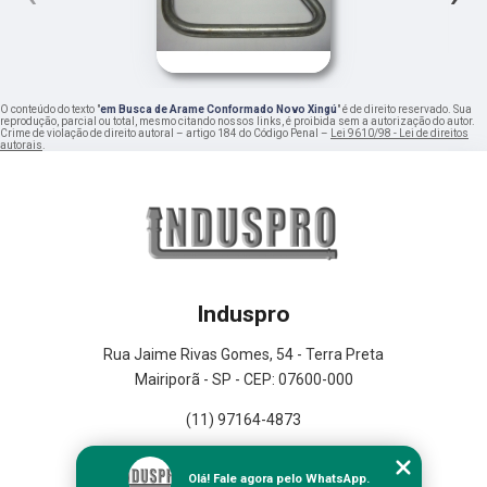
O conteúdo do texto "
em Busca de Arame Conformado Novo Xingú
" é de direito reservado. Sua
reprodução, parcial ou total, mesmo citando nossos links, é proibida sem a autorização do autor.
Crime de violação de direito autoral – artigo 184 do Código Penal –
Lei 9610/98 - Lei de direitos
autorais
.
Induspro
Rua Jaime Rivas Gomes, 54 - Terra Preta
Mairiporã - SP - CEP: 07600-000
(11) 97164-4873
Home
Olá! Fale agora pelo WhatsApp.
Empresa