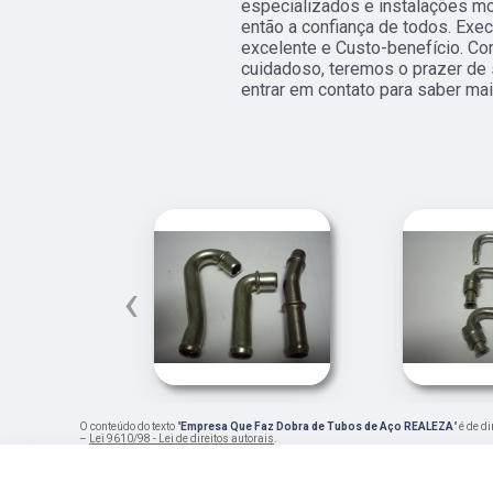
especializados e instalações m
então a confiança de todos. Ex
excelente e Custo-benefício. C
cuidadoso, teremos o prazer de 
entrar em contato para saber mai
‹
O conteúdo do texto "
Empresa Que Faz Dobra de Tubos de Aço REALEZA
" é de d
–
Lei 9610/98 - Lei de direitos autorais
.