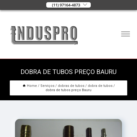
(11) 97164-4873
DOBRA DE TUBOS PREÇO BAURU
Home
Serviços
dobras de tubos
dobra de tubos
dobra de tubos preço Bauru