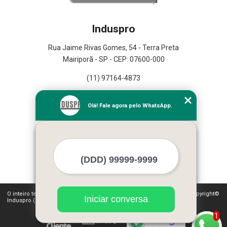
Induspro
Rua Jaime Rivas Gomes, 54 - Terra Preta
Mairiporã - SP - CEP: 07600-000
(11) 97164-4873
Home
Olá! Fale agora pelo WhatsApp.
Empresa
Missão
Serviços
Contato
Mapa do site
Mais Serviços
O inteiro teor deste site está sujeito à proteção de direitos autorais. Copyright©
Iniciar conversa
Induspro (Lei 9610 de 19/02/1998)
1