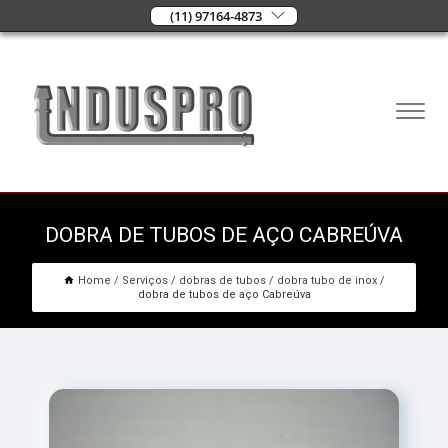
(11) 97164-4873
DOBRA DE TUBOS DE AÇO CABREÚVA
Home
Serviços
dobras de tubos
dobra tubo de inox
dobra de tubos de aço Cabreúva