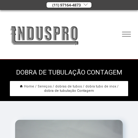
(11) 97164-4873
DOBRA DE TUBULAÇÃO CONTAGEM
Home
Serviços
dobras de tubos
dobra tubo de inox
dobra de tubulação Contagem