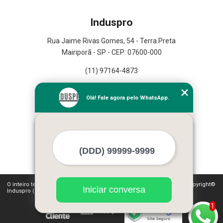
Induspro
Rua Jaime Rivas Gomes, 54 - Terra Preta
Mairiporã - SP - CEP: 07600-000
(11) 97164-4873
Home
Olá! Fale agora pelo WhatsApp.
Empresa
Missão
Serviços
Contato
Mapa do site
Mais Serviços
O inteiro teor deste site está sujeito à proteção de direitos autorais. Copyright©
Iniciar conversa
Induspro (Lei 9610 de 19/02/1998)
1