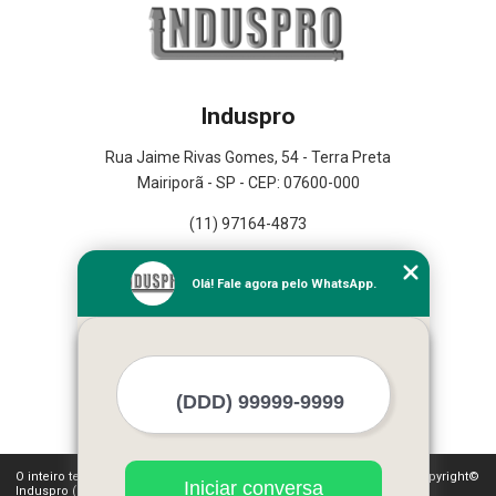
Induspro
Rua Jaime Rivas Gomes, 54 - Terra Preta
Mairiporã - SP - CEP: 07600-000
(11) 97164-4873
Home
Olá! Fale agora pelo WhatsApp.
Empresa
Missão
Serviços
Contato
Mapa do site
Mais Serviços
O inteiro teor deste site está sujeito à proteção de direitos autorais. Copyright©
Iniciar conversa
Induspro (Lei 9610 de 19/02/1998)