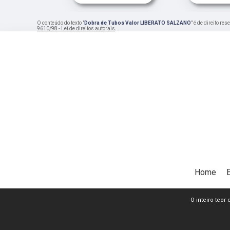
O conteúdo do texto "
Dobra de Tubos Valor LIBERATO SALZANO
" é de direito r
9610/98 - Lei de direitos autorais
.
Home
O inteiro teor