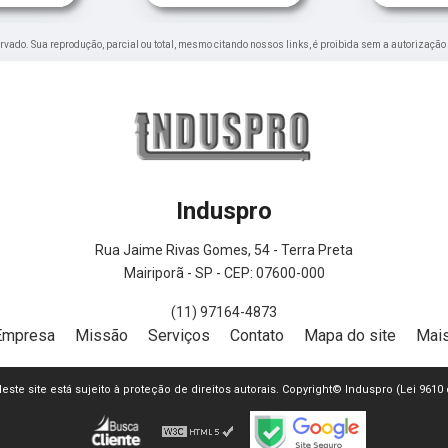
eservado. Sua reprodução, parcial ou total, mesmo citando nossos links, é proibida sem a autorização
Induspro
Rua Jaime Rivas Gomes, 54 - Terra Preta
Mairiporã - SP - CEP: 07600-000
(11) 97164-4873
Empresa
Missão
Serviços
Contato
Mapa do site
Mais
 deste site está sujeito à proteção de direitos autorais. Copyright© Induspro (Lei 9610