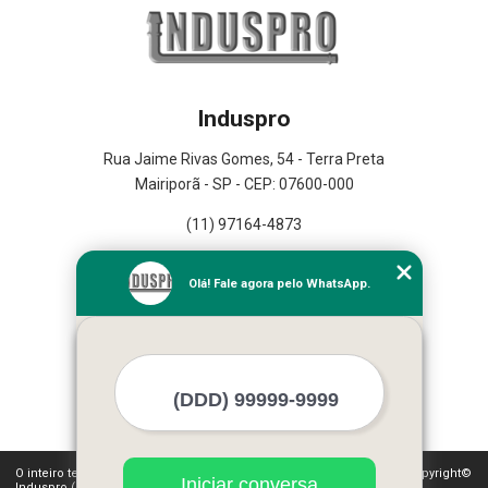
Induspro
Rua Jaime Rivas Gomes, 54 - Terra Preta
Mairiporã - SP - CEP: 07600-000
(11) 97164-4873
Home
Olá! Fale agora pelo WhatsApp.
Empresa
Missão
Serviços
Contato
Mapa do site
Mais Serviços
O inteiro teor deste site está sujeito à proteção de direitos autorais. Copyright©
Iniciar conversa
Induspro (Lei 9610 de 19/02/1998)