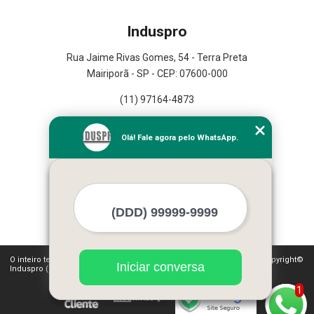
Induspro
Rua Jaime Rivas Gomes, 54 - Terra Preta
Mairiporã - SP - CEP: 07600-000
(11) 97164-4873
Home
Olá! Fale agora pelo WhatsApp.
Empresa
Missão
Serviços
Contato
Mapa do site
Mais Serviços
O inteiro teor deste site está sujeito à proteção de direitos autorais. Copyright©
Iniciar conversa
Induspro (Lei 9610 de 19/02/1998)
1