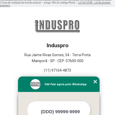
Crime de violação de direito autoral – artigo 184 do Código Penal –
Lei 9610/98 - Lei de direitos
autorais
.
Induspro
Rua Jaime Rivas Gomes, 54 - Terra Preta
Mairiporã - SP - CEP: 07600-000
(11) 97164-4873
Home
Olá! Fale agora pelo WhatsApp.
Empresa
Missão
Serviços
Contato
Mapa do site