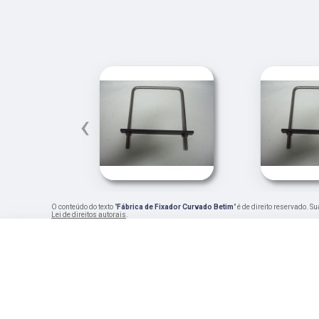
‹
O conteúdo do texto "
Fábrica de Fixador Curvado Betim
" é de direito reservado. 
Lei de direitos autorais
.