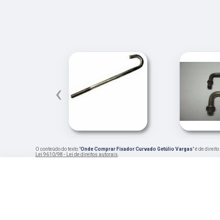
‹
O conteúdo do texto "
Onde Comprar Fixador Curvado Getúlio Vargas
" é de direi
Lei 9610/98 - Lei de direitos autorais
.