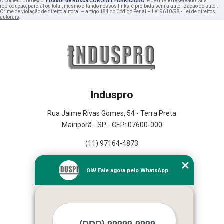
O conteúdo do texto "
Fixador de Rosca CORONEL FABRICIANO
" é de direito reservado. Sua
reprodução, parcial ou total, mesmo citando nossos links, é proibida sem a autorização do autor.
Crime de violação de direito autoral – artigo 184 do Código Penal –
Lei 9610/98 - Lei de direitos
autorais
.
Induspro
Rua Jaime Rivas Gomes, 54 - Terra Preta
Mairiporã - SP - CEP: 07600-000
(11) 97164-4873
Home
Olá! Fale agora pelo WhatsApp.
Empresa
Missão
Serviços
Contato
Mapa do site