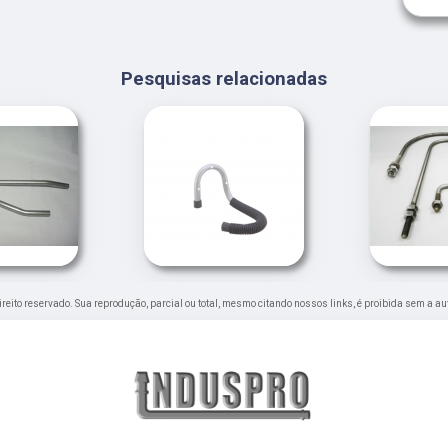
Pesquisas relacionadas
direito reservado. Sua reprodução, parcial ou total, mesmo citando nossos links, é proibida sem a au