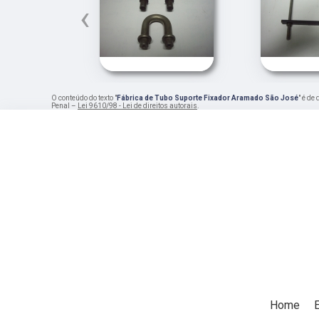
‹
O conteúdo do texto "
Fábrica de Tubo Suporte Fixador Aramado São José
" é de
Penal –
Lei 9610/98 - Lei de direitos autorais
.
Home