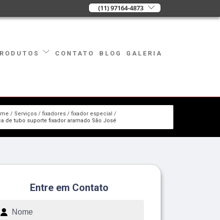
(11) 97164-4873
CONTATO
BLOG
GALERIA
RODUTOS
ome
Serviços
fixadores
fixador especial
ca de tubo suporte fixador aramado São José
Entre em Contato