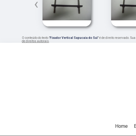
‹
O conteúdo do texto "
Fixador Vertical Sapucaia do Sul
" é de direito reservado. Su
de direitos autorais
.
Home