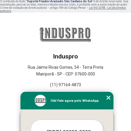
O conteúdo do texto "
Suporte Fixador Aramado São Caetano do Sul
" é de direito reservado. Sua
reprodução, parcial ou total, mesmo citando nossos links, é proibida sem a autorização do autor.
Crime de violação de direito autoral – artigo 184 do Código Penal –
Lei 9610/98 - Lei de direitos
autorais
.
Induspro
Rua Jaime Rivas Gomes, 54 - Terra Preta
Mairiporã - SP - CEP: 07600-000
(11) 97164-4873
Home
Olá! Fale agora pelo WhatsApp.
Empresa
Missão
Serviços
Contato
Mapa do site