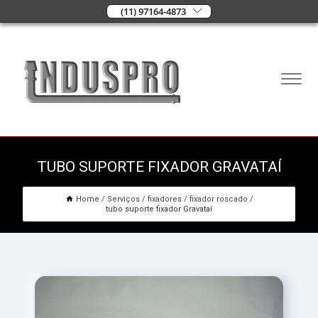
(11) 97164-4873
TUBO SUPORTE FIXADOR GRAVATAÍ
Home
Serviços
fixadores
fixador roscado
tubo suporte fixador Gravataí