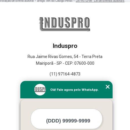
violação de direito autoral – artigo 184 do Código Penal –
Lei 9610/98 - Lei de direitos autorais
.
Induspro
Rua Jaime Rivas Gomes, 54 - Terra Preta
Mairiporã - SP - CEP: 07600-000
(11) 97164-4873
Home
Olá! Fale agora pelo WhatsApp.
Empresa
Missão
Serviços
Contato
Mapa do site
Mais Serviços