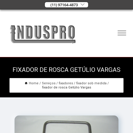
(11) 97164-4873
FIXADOR DE ROSCA GETÚLIO VARGAS
Home
Serviços
fixadores
fixador sob medida
fixador de rosca Getúlio Vargas