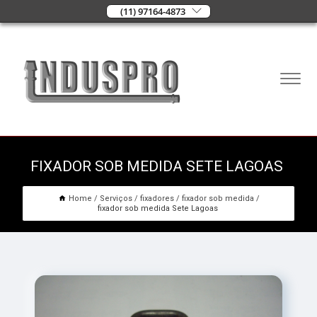
(11) 97164-4873
FIXADOR SOB MEDIDA SETE LAGOAS
Home
Serviços
fixadores
fixador sob medida
fixador sob medida Sete Lagoas