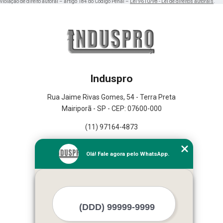
violação de direito autoral – artigo 184 do Código Penal –
Lei 9610/98 - Lei de direitos autorais
.
Induspro
Rua Jaime Rivas Gomes, 54 - Terra Preta
Mairiporã - SP - CEP: 07600-000
(11) 97164-4873
Home
Olá! Fale agora pelo WhatsApp.
Empresa
Missão
Serviços
Contato
Mapa do site
Mais Serviços