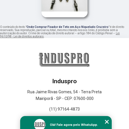
O conteúdo do texto "
Onde Comprar Fixador de Teto em Aço Niquelado Cruzeiro
" é de direito
reservado. Sua reprodução, parcial ou total, mesmo citando nossos links, é proibida sem a
autorização do autor. Crime de violação de direito autoral – artigo 184 do Código Penal –
Lei
9610/98 - Lei de direitos autorais
.
Induspro
Rua Jaime Rivas Gomes, 54 - Terra Preta
Mairiporã - SP - CEP: 07600-000
(11) 97164-4873
Home
Olá! Fale agora pelo WhatsApp.
Empresa