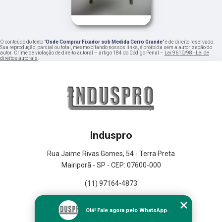
O conteúdo do texto "
Onde Comprar Fixador sob Medida Cerro Grande
" é de direito reservado.
Sua reprodução, parcial ou total, mesmo citando nossos links, é proibida sem a autorização do
autor. Crime de violação de direito autoral – artigo 184 do Código Penal –
Lei 9610/98 - Lei de
direitos autorais
.
Induspro
Rua Jaime Rivas Gomes, 54 - Terra Preta
Mairiporã - SP - CEP: 07600-000
(11) 97164-4873
Home
Olá! Fale agora pelo WhatsApp.
Empresa