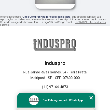
O conteúdo do texto "
Onde Comprar Fixador sob Medida Mata
" é de direito reservado. Sua
reprodução, parcial ou total, mesmo citando nossos links, é proibida sem a autorização do autor.
Crime de violação de direito autoral – artigo 184 do Código Penal –
Lei 9610/98 - Lei de direitos
autorais
.
Induspro
Rua Jaime Rivas Gomes, 54 - Terra Preta
Mairiporã - SP - CEP: 07600-000
(11) 97164-4873
Home
Olá! Fale agora pelo WhatsApp.
Empresa
Missão