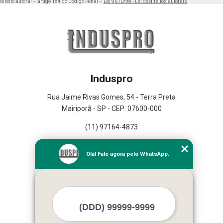
direito autoral – artigo 184 do Código Penal –
Lei 9610/98 - Lei de direitos autorais
.
Induspro
Rua Jaime Rivas Gomes, 54 - Terra Preta
Mairiporã - SP - CEP: 07600-000
(11) 97164-4873
Home
Olá! Fale agora pelo WhatsApp.
Empresa
Missão
Serviços
Contato
Mapa do site
Mais Serviços