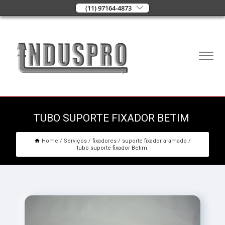
(11) 97164-4873
TUBO SUPORTE FIXADOR BETIM
Home
Serviços
fixadores
suporte fixador aramado
tubo suporte fixador Betim