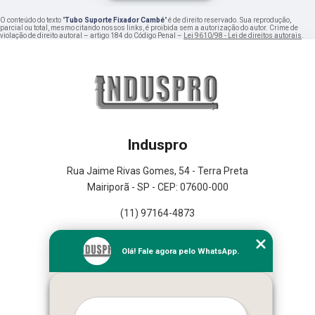
O conteúdo do texto "
Tubo Suporte Fixador Cambé
" é de direito reservado. Sua reprodução,
parcial ou total, mesmo citando nossos links, é proibida sem a autorização do autor. Crime de
violação de direito autoral – artigo 184 do Código Penal –
Lei 9610/98 - Lei de direitos autorais
.
Induspro
Rua Jaime Rivas Gomes, 54 - Terra Preta
Mairiporã - SP - CEP: 07600-000
(11) 97164-4873
Home
Olá! Fale agora pelo WhatsApp.
Empresa
Missão
Serviços
Contato