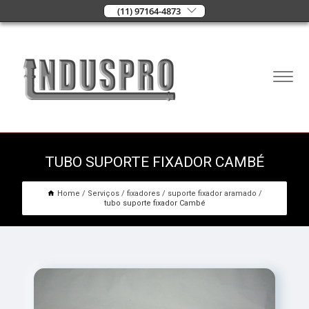
(11) 97164-4873
TUBO SUPORTE FIXADOR CAMBÉ
Home
Serviços
fixadores
suporte fixador aramado
tubo suporte fixador Cambé