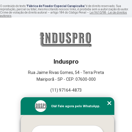
O conteúdo do texto "
Fábrica de Fixador Especial Carapicuíba
" é de direito reservado. Sua
reprodução, parcial ou total, mesmo citando nossos links, é proibida sem a autorização do autor.
Crime de violação de direito autoral – artigo 184 do Código Penal –
Lei 9610/98 - Lei de direitos
autorais
.
Induspro
Rua Jaime Rivas Gomes, 54 - Terra Preta
Mairiporã - SP - CEP: 07600-000
(11) 97164-4873
Home
Olá! Fale agora pelo WhatsApp.
Empresa
Missão
Serviços
Contato