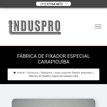
(11) 97164-4873
FÁBRICA DE FIXADOR ESPECIAL
CARAPICUÍBA
Home
Serviços
fixadores
tubo suporte fixador aramado
fábrica de fixador especial Carapicuíba