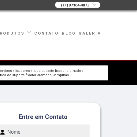
(11) 97164-4873
CONTATO
BLOG
GALERIA
RODUTOS
erviços
fixadores
tubo suporte fixador aramado
rica de suporte fixador aramado Campinas
Entre em Contato