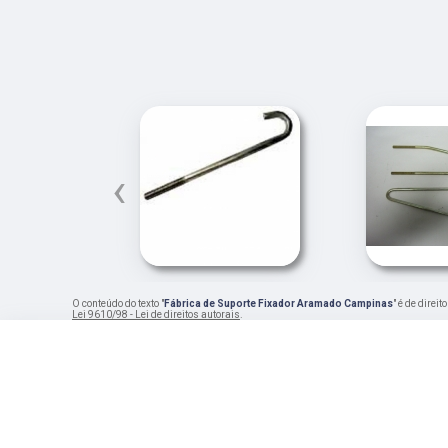
‹
O conteúdo do texto "
Fábrica de Suporte Fixador Aramado Campinas
" é de direi
Lei 9610/98 - Lei de direitos autorais
.