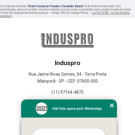
O conteúdo do texto "
Onde Comprar Fixador Curvado Xaxim
" é de direito reservado. Sua
reprodução, parcial ou total, mesmo citando nossos links, é proibida sem a autorização do autor.
Crime de violação de direito autoral – artigo 184 do Código Penal –
Lei 9610/98 - Lei de direitos
autorais
.
Induspro
Rua Jaime Rivas Gomes, 54 - Terra Preta
Mairiporã - SP - CEP: 07600-000
(11) 97164-4873
Home
Olá! Fale agora pelo WhatsApp.
Empresa
Missão
Serviços
Contato