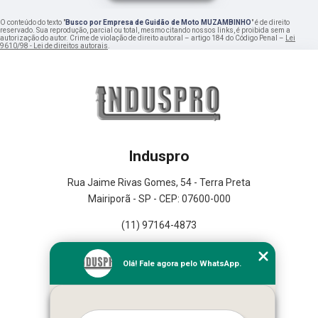
O conteúdo do texto "
Busco por Empresa de Guidão de Moto MUZAMBINHO
" é de direito
reservado. Sua reprodução, parcial ou total, mesmo citando nossos links, é proibida sem a
autorização do autor. Crime de violação de direito autoral – artigo 184 do Código Penal –
Lei
9610/98 - Lei de direitos autorais
.
Induspro
Rua Jaime Rivas Gomes, 54 - Terra Preta
Mairiporã - SP - CEP: 07600-000
(11) 97164-4873
Home
Olá! Fale agora pelo WhatsApp.
Empresa
Missão
Serviços
Contato