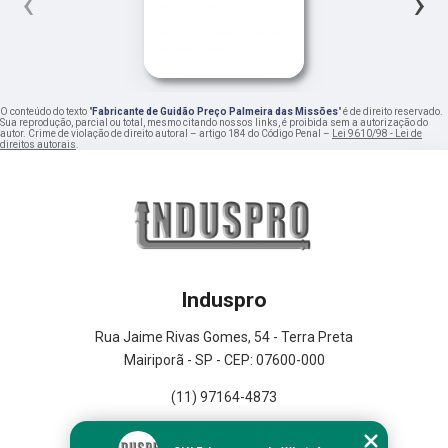
‹
›
O conteúdo do texto "
Fabricante de Guidão Preço Palmeira das Missões
" é de direito reservado.
Sua reprodução, parcial ou total, mesmo citando nossos links, é proibida sem a autorização do
autor. Crime de violação de direito autoral – artigo 184 do Código Penal –
Lei 9610/98 - Lei de
direitos autorais
.
Induspro
Rua Jaime Rivas Gomes, 54 - Terra Preta
Mairiporã - SP - CEP: 07600-000
(11) 97164-4873
Home