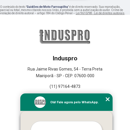
O conteúdo do texto "
Guidões de Moto Farroupilha
" é de direito reservado. Sua reprodução,
parcial ou total, mesmo citando nossos links, é proibida sem a autorização do autor. Crime de
violação de direito autoral – artigo 184 do Código Penal –
Lei 9610/98 - Lei de direitos autorais
.
Induspro
Rua Jaime Rivas Gomes, 54 - Terra Preta
Mairiporã - SP - CEP: 07600-000
(11) 97164-4873
Home
Olá! Fale agora pelo WhatsApp.
Empresa
Missão
Serviços
Contato