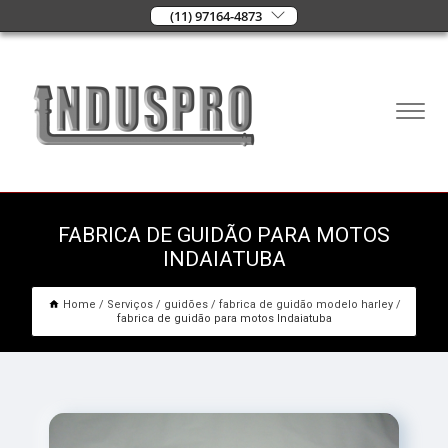
(11) 97164-4873
FABRICA DE GUIDÃO PARA MOTOS
INDAIATUBA
Home
Serviços
guidões
fabrica de guidão modelo harley
fabrica de guidão para motos Indaiatuba