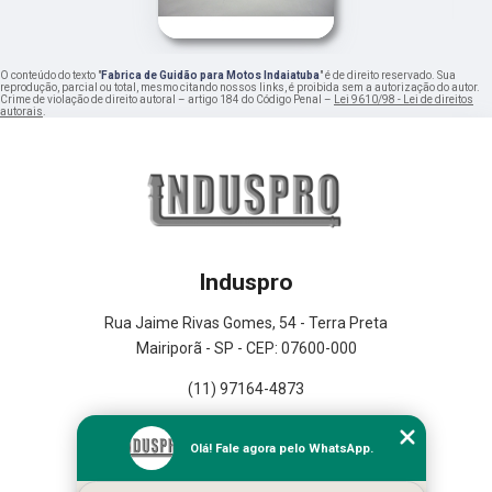
O conteúdo do texto "
Fabrica de Guidão para Motos Indaiatuba
" é de direito reservado. Sua
reprodução, parcial ou total, mesmo citando nossos links, é proibida sem a autorização do autor.
Crime de violação de direito autoral – artigo 184 do Código Penal –
Lei 9610/98 - Lei de direitos
autorais
.
Induspro
Rua Jaime Rivas Gomes, 54 - Terra Preta
Mairiporã - SP - CEP: 07600-000
(11) 97164-4873
Home
Olá! Fale agora pelo WhatsApp.
Empresa
Missão