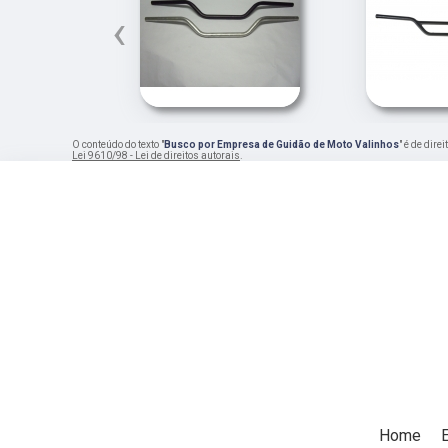
‹
O conteúdo do texto "
Busco por Empresa de Guidão de Moto Valinhos
" é de dir
Lei 9610/98 - Lei de direitos autorais
.
Home