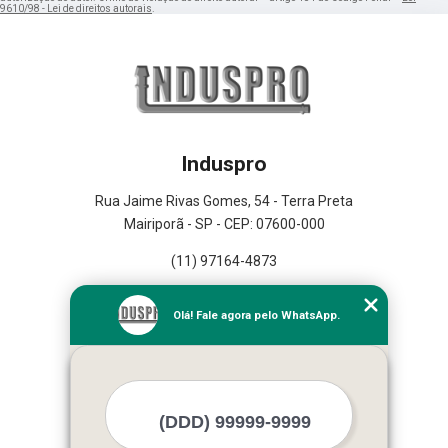
9610/98 - Lei de direitos autorais
.
Induspro
Rua Jaime Rivas Gomes, 54 - Terra Preta
Mairiporã - SP - CEP: 07600-000
(11) 97164-4873
Home
Olá! Fale agora pelo WhatsApp.
Empresa
Missão
Serviços
Contato
Mapa do site
Mais Serviços