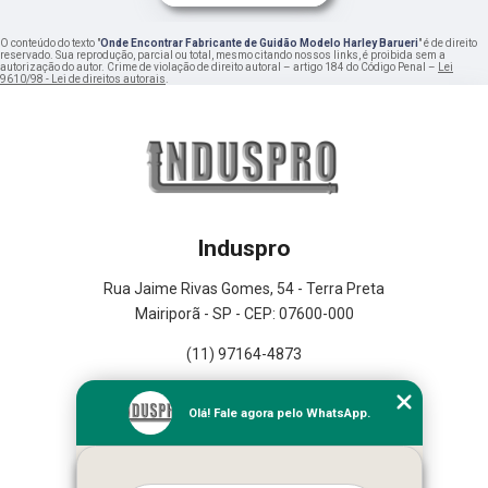
O conteúdo do texto "
Onde Encontrar Fabricante de Guidão Modelo Harley Barueri
" é de direito
reservado. Sua reprodução, parcial ou total, mesmo citando nossos links, é proibida sem a
autorização do autor. Crime de violação de direito autoral – artigo 184 do Código Penal –
Lei
9610/98 - Lei de direitos autorais
.
Induspro
Rua Jaime Rivas Gomes, 54 - Terra Preta
Mairiporã - SP - CEP: 07600-000
(11) 97164-4873
Home
Olá! Fale agora pelo WhatsApp.
Empresa
Missão
Serviços