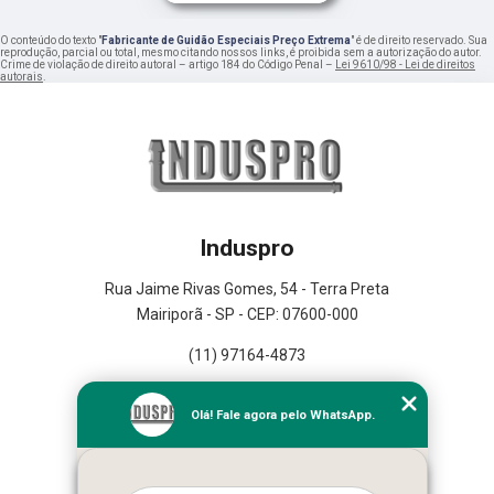
O conteúdo do texto "
Fabricante de Guidão Especiais Preço Extrema
" é de direito reservado. Sua
reprodução, parcial ou total, mesmo citando nossos links, é proibida sem a autorização do autor.
Crime de violação de direito autoral – artigo 184 do Código Penal –
Lei 9610/98 - Lei de direitos
autorais
.
Induspro
Rua Jaime Rivas Gomes, 54 - Terra Preta
Mairiporã - SP - CEP: 07600-000
(11) 97164-4873
Home
Olá! Fale agora pelo WhatsApp.
Empresa
Missão
Serviços