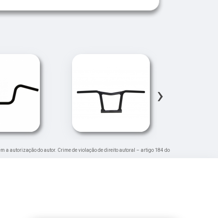
›
em a autorização do autor. Crime de violação de direito autoral – artigo 184 do