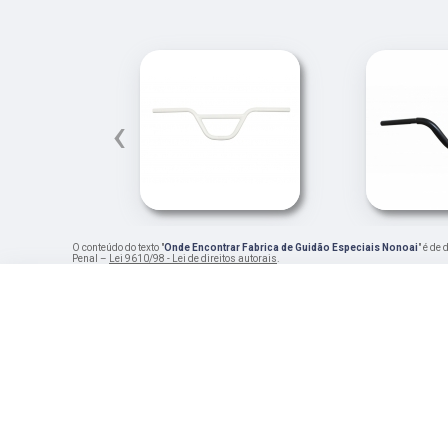
‹
O conteúdo do texto "
Onde Encontrar Fabrica de Guidão Especiais Nonoai
" é de
Penal –
Lei 9610/98 - Lei de direitos autorais
.