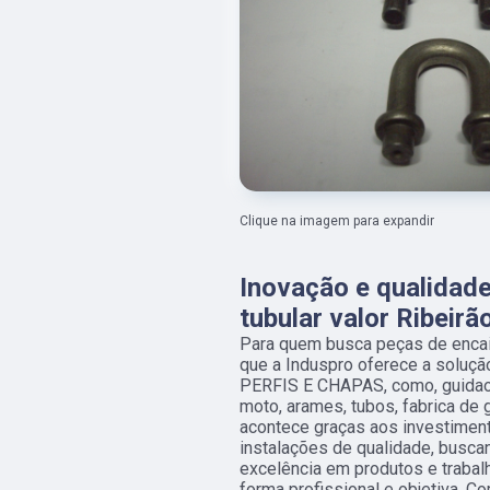
Clique na imagem para expandir
Inovação e qualidad
tubular valor Ribeir
Para quem busca peças de encaix
que a Induspro oferece a soluç
PERFIS E CHAPAS, como, guidao t
moto, arames, tubos, fabrica de 
acontece graças aos investimen
instalações de qualidade, busca
excelência em produtos e traba
forma profissional e objetiva. C