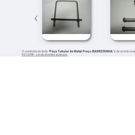
‹
O conteúdo do texto "
Peça Tubular de Metal Preço BARREIRINHA
" é de direito r
9610/98 - Lei de direitos autorais
.