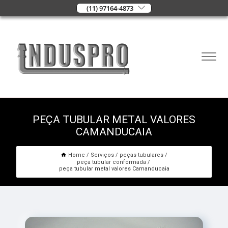
(11) 97164-4873
PEÇA TUBULAR METAL VALORES
CAMANDUCAIA
Home
Serviços
peças tubulares
peça tubular conformada
peça tubular metal valores Camanducaia