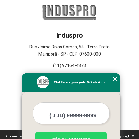
Induspro
Rua Jaime Rivas Gomes, 54 - Terra Preta
Mairiporã - SP - CEP: 07600-000
(11) 97164-4873
Home
Olá! Fale agora pelo WhatsApp.
Empresa
Missão
Serviços
Contato
Mapa do site
Mais Serviços
O inteiro teor deste site está sujeito à proteção de direitos autorais. Copyright©