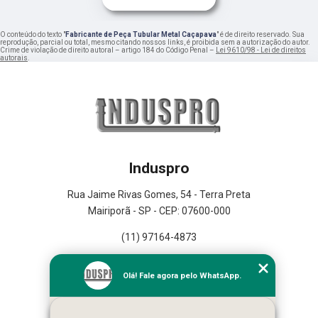
O conteúdo do texto "
Fabricante de Peça Tubular Metal Caçapava
" é de direito reservado. Sua
reprodução, parcial ou total, mesmo citando nossos links, é proibida sem a autorização do autor.
Crime de violação de direito autoral – artigo 184 do Código Penal –
Lei 9610/98 - Lei de direitos
autorais
.
Induspro
Rua Jaime Rivas Gomes, 54 - Terra Preta
Mairiporã - SP - CEP: 07600-000
(11) 97164-4873
Home
Olá! Fale agora pelo WhatsApp.
Empresa
Missão
Serviços