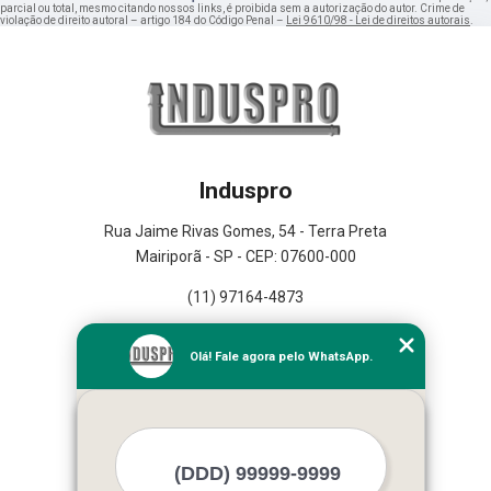
parcial ou total, mesmo citando nossos links, é proibida sem a autorização do autor. Crime de
violação de direito autoral – artigo 184 do Código Penal –
Lei 9610/98 - Lei de direitos autorais
.
Induspro
Rua Jaime Rivas Gomes, 54 - Terra Preta
Mairiporã - SP - CEP: 07600-000
(11) 97164-4873
Home
Olá! Fale agora pelo WhatsApp.
Empresa
Missão
Serviços
Contato
Mapa do site
Mais Serviços